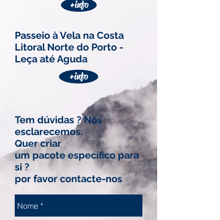
+info
Passeio à Vela na Costa
Litoral Norte do Porto -
Leça até Aguda
+info
Tem dúvidas ? Nós
esclarecemos.
Quer criar
um pacote específico para
si ?
por favor contacte-nos